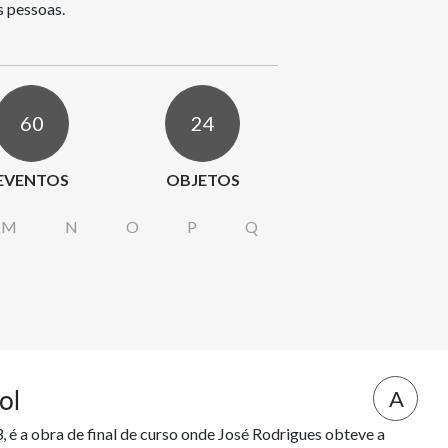
60
24
EVENTOS
OBJETOS
M
N
O
P
Q
ol
A
 é a obra de final de curso onde José Rodrigues obteve a 