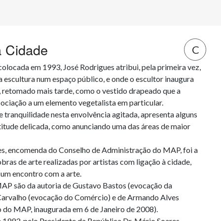
a Cidade
C
olocada em 1993, José Rodrigues atribui, pela primeira vez, 
escultura num espaço público, e onde o escultor inaugura 
, retomado mais tarde, como o vestido drapeado que a 
ociação a um elemento vegetalista em particular.

 tranquilidade nesta envolvência agitada, apresenta alguns 
titude delicada, como anunciando uma das áreas de maior 
es, encomenda do Conselho de Administração do MAP, foi a 
ras de arte realizadas por artistas com ligação à cidade, 
um encontro com a arte. 

MAP são da autoria de Gustavo Bastos (evocação da 
 Carvalho (evocação do Comércio) e de Armando Alves 
 do MAP, inaugurada em 6 de Janeiro de 2008).

1993, pelo Presidente da República Dr. Mário Soares.
