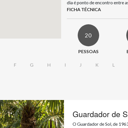
FICHA TÉCNICA
20
PESSOAS
F
G
H
I
J
K
L
Guardador de S
O Guardador de Sol, de 1963,