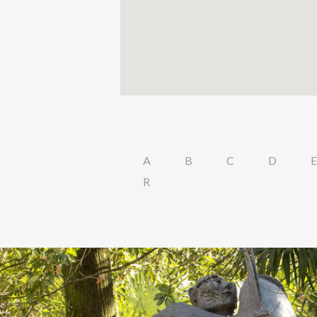
A
B
C
D
E
R