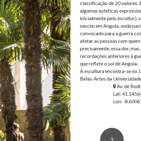
classificação de 20 valores. 
algumas estéticas expression
inicialmente pelo escultor), 
nasceu em Angola, onde passo
convocado para a guerra colo
afetar as pessoas com quem t
precisamente, essa dor, mas, 
recordações anteriores à gue
que reflete o sol de Angola.

A escultura encontra-se no 
Av. de Rodr
Lat: 41.145
Lon: -8.600
2