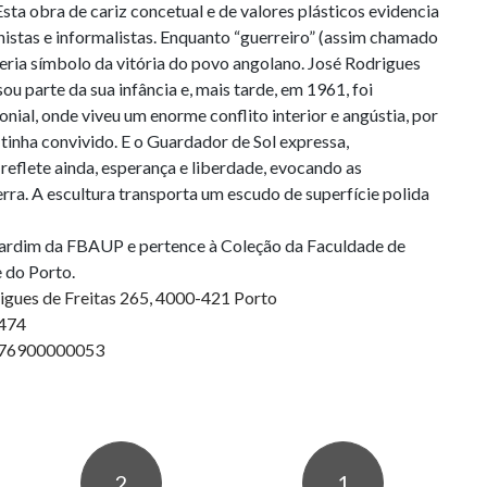
Esta obra de cariz concetual e de valores plásticos evidencia 
istas e informalistas. Enquanto “guerreiro” (assim chamado 
seria símbolo da vitória do povo angolano. José Rodrigues 
u parte da sua infância e, mais tarde, em 1961, foi 
nial, onde viveu um enorme conflito interior e angústia, por 
inha convivido. E o Guardador de Sol expressa, 
reflete ainda, esperança e liberdade, evocando as 
rra. A escultura transporta um escudo de superfície polida 
Jardim da FBAUP e pertence à Coleção da Faculdade de 
igues de Freitas 265, 4000-421 Porto
6474
676900000053
2
1